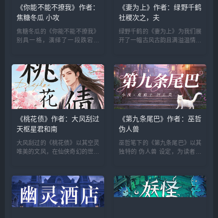
《你能不能不撩我》作者：
《妻为上》作者：绿野千鹤
焦糖冬瓜 小攻
社稷次之，夫
焦糖冬瓜的《你能不能不撩我》
绿野千鹤的《妻为上》为我们展
别具一格，演绎了一段跌宕起
开了一幅古风古韵且满溢温情的
伏、扣人心弦的情感故事，重生
画卷，演绎出一段以 社稷次
与追爱元素交织，让读者沉浸其
之，夫为轻 为情感基调的动人
中。 故事伊始，小攻林言本与...
故事。 故事的主角之一景韶，
乃...
《桃花债》作者：大风刮过
《第九条尾巴》作者：巫哲
天枢星君和南
伪人兽
大风刮过的《桃花债》以其空灵
巫哲笔下的《第九条尾巴》以其
唯美的文风，在仙侠奇幻的世界
独特的 伪人兽 设定，为读者呈
里，编织出一段充满宿命与纠葛
现了一个充满奇幻色彩与温情的
的故事。 故事起始，天枢星君
故事，勾勒出一段令人难以忘怀
宋珧，本在天庭过着逍遥自在...
的情感旅程。 故事的主角是...