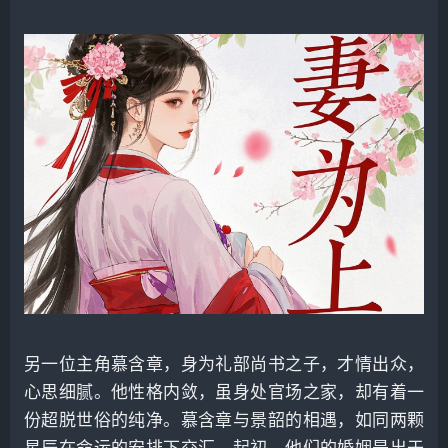
另一位主角慕含章，身为礼部尚书之子，才情出众，
心思细腻。他性格内敛，虽身处官场之家，却有着一
份超脱世俗的纯净。慕含章与景韶的相遇，如同两颗