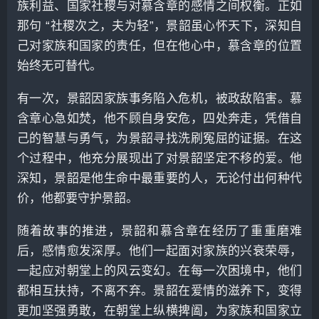
族利益、国家社稷与对慕含章的感情之间权衡。正如
那句 “社稷次之，夫为轻”，景韶虽心怀天下，深知自
己对家族和国家的责任，但在他心中，慕含章的位置
始终无可替代。
有一次，景韶因家族事务陷入危机，被政敌陷害。慕
含章心急如焚，他不顾自身安危，四处奔走，凭借自
己的智慧与勇气，为景韶寻找洗刷冤屈的证据。在这
个过程中，他充分展现出了对景韶坚定不移的爱。他
深知，景韶是他生命中最重要的人，无论付出何种代
价，他都要守护景韶。
随着故事的推进，景韶和慕含章在经历了重重磨难
后，感情愈发深厚。他们一起面对家族的兴衰荣辱，
一起应对朝堂上的风云变幻。在每一次困境中，他们
都相互扶持，不离不弃。景韶在爱情的滋养下，变得
更加坚强勇敢，在朝堂上纵横捭阖，为家族和国家立