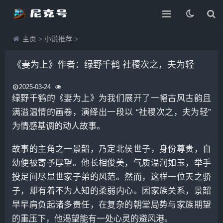
主页
>
小说推荐
>
《妻为上》作者：绿野千鹤 社稷次之，夫为轻
2025-03-24
绿野千鹤的《妻为上》为我们展开了一幅古风古韵且
满溢温情的画卷，演绎出一段以 “社稷次之，夫为轻”
为情感基调的动人故事。
故事的主角之一景韶，乃定北侯世子，身份尊贵，自
幼便被寄予厚望。他长相俊美，气质温润如玉，举手
投足间尽显世家子弟的风范。然而，这样一位天之骄
子，却有着不为人知的柔弱内心。因家族关系，景韶
早早肩负起诸多责任，在复杂的朝堂局势与家族期望
的重压下，他渴望能有一处心灵的避风港。