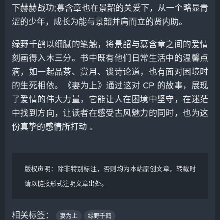
下赫赫战功;慕含章也在景韶的关爱下，从一个略显青
涩的少年，成长为能与景韶并肩而立的贤内助。
绿野千鹤以细腻的笔触，将景韶与慕含章之间的爱情
刻画得入木三分。书中既有他们日常生活中的温馨点
滴，如一起品茶、赏月、谈诗论道，也有面对困境时
的生死相依。《妻为上》通过这对 CP 的故事，展现
了爱情的伟大力量，它能让人在困境中坚守，在迷茫
中找到方向，让读者在感受古风魅力的同时，也为这
份真挚的感情所打动 。
版权声明：
除非特别标注，否则均为本站原创文章，转载时
请以链接形式注明文章出处。
相关标签：
妻为上
绿野千鹤