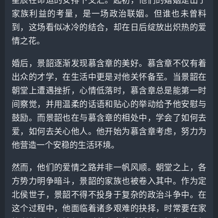
星辰在命运的安排下交汇。起初，他们的婚姻是出于
家族利益的考量，是一场政治联姻。但谁也未曾料
到，这场看似冰冷的结合，却在日后绽放出炽热的爱
情之花。
婚后，景韶逐渐发现慕含章的美好。慕含章不仅有着
出众的才学，在生活中更是对他关怀备至。当景韶在
朝堂上遭遇挫折，心情低落时，慕含章总是能第一时
间察觉，并用温柔的话语和贴心的举动给予他安慰与
鼓励。而景韶也在与慕含章的相处中，学会了如何去
爱，如何去关心他人。他开始为慕含章考虑，努力为
他营造一个安稳的生活环境。
然而，他们的爱情之路并非一帆风顺。朝堂之上，各
方势力明争暗斗，景韶的家族也被卷入其中。作为定
北侯世子，景韶不得不投身于复杂的政治斗争中。在
这个过程中，他面临着诸多艰难的抉择，时常要在家