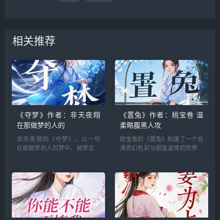
相关推荐
《夺梦》作者：非天夜翔
《置兔》作者：桃宝卷 温
在那做梦的人的
柔略腹黑人攻
非天夜翔的《夺梦》，以一句
桃宝卷的《置兔》构建了一个充
在那做梦的人的梦中，被梦见的
满奇幻色彩与甜蜜温情的世界，
人醒了 为引，为读者开启了一
温柔略腹黑的人攻与萌且傲娇的
扇通往奇幻梦境世界的大门，讲
成精小兔子受之间的互动，为读
述了一段充满温暖与勇气的故...
者带来了一场别开生面的情...