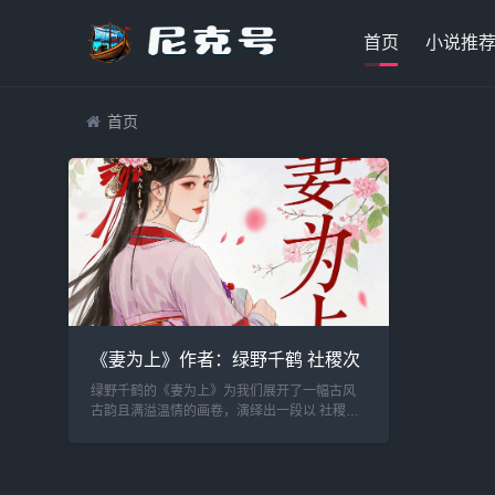
首页
小说推
首页
《妻为上》作者：绿野千鹤 社稷次
之，夫为轻
绿野千鹤的《妻为上》为我们展开了一幅古风
古韵且满溢温情的画卷，演绎出一段以 社稷次
之，夫为轻 为情感基调的动人故事。 故事的主
角之一景韶，乃定北侯世子，身份尊贵，自幼...