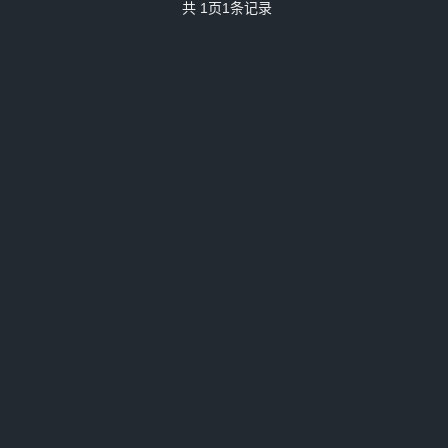
共
1
页
1
条记录