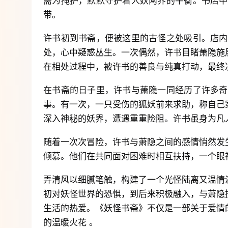
斋为掩护，默默守护着人妖两界的平衡。书店中
带。
许书初到书斋，便被这里的古怪之处吸引。店内
处，心中疑惑丛生。一次偶然，许书目睹萧隐施
在相处过程中，被许书的善良与纯真打动，最终
在书斋的日子里，许书与萧隐一同经历了许多奇
事。有一次，一只受伤的狐妖前来求助，称自己
深入神秘的妖界，遭遇重重险阻。许书虽身为凡
随着一次次冒险，许书与萧隐之间的感情悄然发
倾慕。他们在共同面对困难时相互扶持，一个眼
弄清风以细腻笔触，构建了一个光怪陆离又温情
初对妖怪世界的恐惧，到后来积极融入，与萧隐
生活的热爱。《妖怪书斋》不仅是一部关于爱情
的温暖火花 。