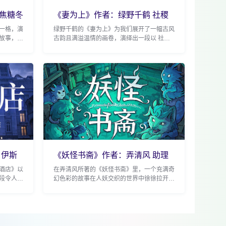
焦糖冬
《妻为上》作者：绿野千鹤 社稷
次之，夫
一格，演
绿野千鹤的《妻为上》为我们展开了一幅古风
故事，重
古韵且满溢温情的画卷，演绎出一段以 社稷
。 故事
次之，夫为轻 为情感基调的动人故事。 故事
的主角之一景韶，乃...
 伊斯
《妖怪书斋》作者：弄清风 助理
受x老板
酒店》以
在弄清风所著的《妖怪书斋》里，一个充满奇
段令人啼
幻色彩的故事在人妖交织的世界中徐徐拉开帷
尔与石飞
幕，演绎出一段别样浪漫的爱情传奇。 故事
的主人公之一是许书...