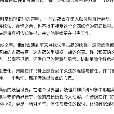
所藏古籍并非普通书籍，每一本都蕴含着神秘力量，与妖
时常出现奇异的声响，一些古籍会在无人触碰时自行翻动
展妖法，震惊之余，也不得不接受这个充满妖怪的奇幻世界
决定将真相告知许书，并让他继续留在书斋工作。
妙之事。他们会遇到前来寻找失落古籍的妖怪，这些妖怪
家族的古籍被盗，这古籍关乎狐妖一族的兴衰。许书和萧隐
人，却毫不退缩，凭借自己的智慧与勇气，协助萧隐化解危
生变化。萧隐在许书身上感受到了久违的温暖与信任，许书
神、一个动作，都能传递出彼此的心意。
满满的妖怪世界。在这个世界里，妖怪并非传统印象中那般
携手守护两界安宁，他的成长历程令人动容。而萧隐在许书
的小说，更是一场对勇气、信任与责任的探讨，让读者沉浸