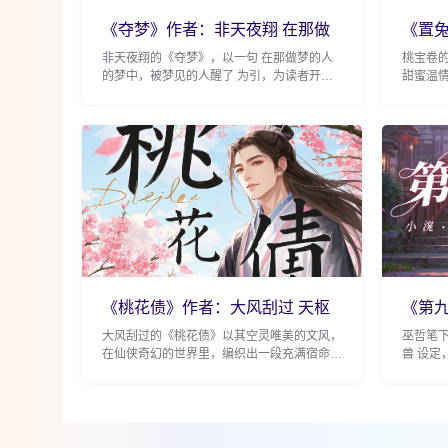
《夺梦》作者：非天夜翔 在那做
《置兔
梦的人的
黑人
非天夜翔的《夺梦》，以一句 在那做梦的人
桃宝卷
的梦中，被梦见的人醒了 为引，为读者开启
甜蜜温
了一扇通往奇幻梦境世界的大门，讲述了一段
娇的成
充满温暖与勇气的故...
一场别开
《桃花债》作者：大风刮过 天枢
《第九
星君和南
兽
大风刮过的《桃花债》以其空灵唯美的文风，
巫哲笔
在仙侠奇幻的世界里，编织出一段充满宿命与
兽 设
纠葛的故事。 故事起始，天枢星君宋珧，本
温情的
在天庭过着逍遥自在...
旅程。 