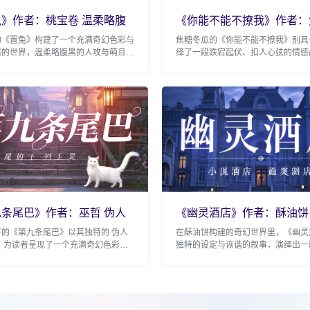
》作者：桃宝卷 温柔略腹
《你能不能不撩我》作者：
攻
瓜 小攻
的《置兔》构建了一个充满奇幻色彩与
焦糖冬瓜的《你能不能不撩我》别具
情的世界，温柔略腹黑的人攻与萌且傲
绎了一段跌宕起伏、扣人心弦的情感
精小兔子受之间的互动，为读者带来了
生与追爱元素交织，让读者沉浸其中
生面的情...
伊始，小攻林言本与...
条尾巴》作者：巫哲 伪人
《幽灵酒店》作者：酥油饼
菲尔x石
下的《第九条尾巴》以其独特的 伪人
在酥油饼构建的奇幻世界里，《幽灵
定，为读者呈现了一个充满奇幻色彩与
独特的设定与诙谐的叙事，演绎出一
故事，勾勒出一段令人难以忘怀的情感
笑皆非又充满温情的故事，让伊斯菲
故事的主角是...
侠这对组合走进读...