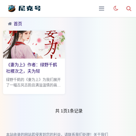
首页
《妻为上》作者：绿野千鹤
社稷次之，夫为轻
绿野千鹤的《妻为上》为我们展开
了一幅古风古韵且满溢温情的画
卷，演绎出一段以 社稷次之，夫为
轻 为情感基调的动人故事。 故事
的主角之一景韶，乃定北侯世子，
身份尊贵，自幼...
共
1
页
1
条记录
本站收录的网站若侵害到您的利益，请联系我们处理！
关于我们