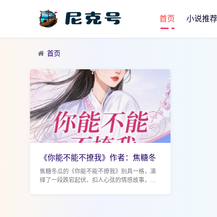
首页
小说推
首页
《你能不能不撩我》作者：焦糖冬
瓜 小攻重生失
焦糖冬瓜的《你能不能不撩我》别具一格，演
绎了一段跌宕起伏、扣人心弦的情感故事，重
生与追爱元素交织，让读者沉浸其中。 故事伊
始，小攻林言本与小受许冠宇有着一段甜蜜且
深...