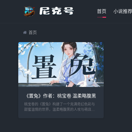
首页
小说推
首页
《置兔》作者：桃宝卷 温柔略腹黑
人攻x萌很奥娇
桃宝卷的《置兔》构建了一个充满奇幻色彩与
甜蜜温情的世界，温柔略腹黑的人攻与萌且傲
娇的成精小兔子受之间的互动，为读者带来了
一场别开生面的情感盛宴。 故事开篇，便将我
们...