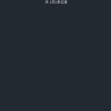
共
1
页
1
条记录