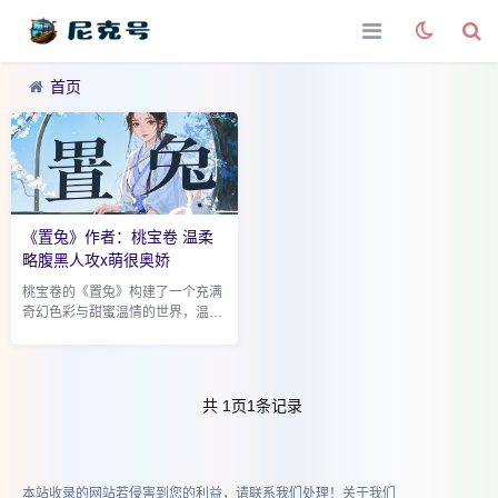
首页
《置兔》作者：桃宝卷 温柔
略腹黑人攻x萌很奥娇
桃宝卷的《置兔》构建了一个充满
奇幻色彩与甜蜜温情的世界，温柔
略腹黑的人攻与萌且傲娇的成精小
兔子受之间的互动，为读者带来了
一场别开生面的情感盛宴。 故事开
篇，便将我们...
共
1
页
1
条记录
本站收录的网站若侵害到您的利益，请联系我们处理！
关于我们