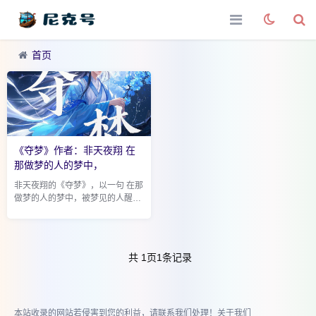
首页
《夺梦》作者：非天夜翔 在
那做梦的人的梦中，
非天夜翔的《夺梦》，以一句 在那
做梦的人的梦中，被梦见的人醒了
为引，为读者开启了一扇通往奇幻
梦境世界的大门，讲述了一段充满
温暖与勇气的故事。 故事的主角余
皓，原本是...
共
1
页
1
条记录
本站收录的网站若侵害到您的利益，请联系我们处理！
关于我们